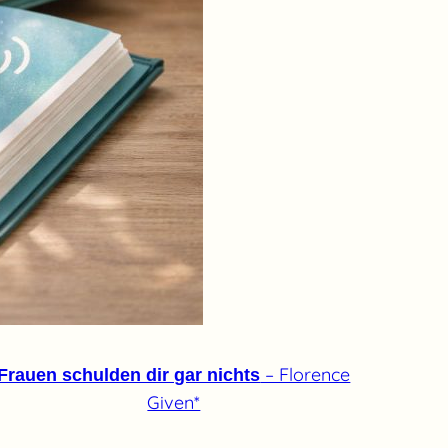
– Florence
Frauen schulden dir gar nichts
Given*