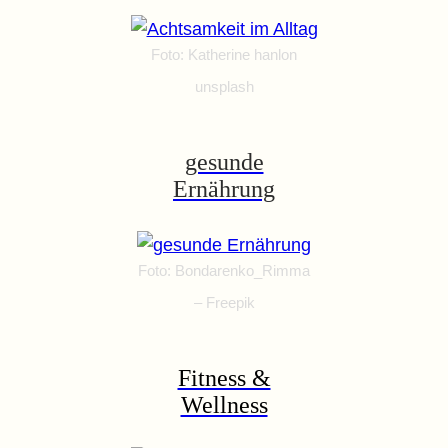
Foto: Katherine hanlon
unsplash
gesunde
Ernährung
Foto: Bondarenko_Rimma
– Freepik
Fitness &
Wellness