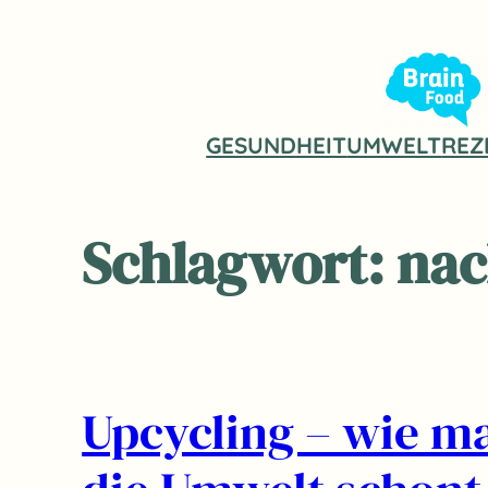
Zum
Inhalt
springen
GESUNDHEIT
UMWELT
REZ
Schlagwort:
nac
Upcycling – wie m