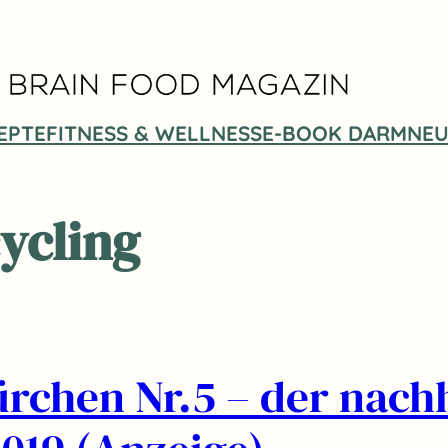
EPTE
FITNESS & WELLNESS
E-BOOK DARMNEU
ycling
rchen Nr.5 – der nachh