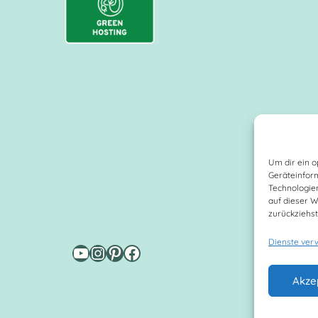
Um dir ein o
Geräteinfor
Technologien
auf dieser W
zurückziehs
Dienste ver
YouTube
Instagram
Pinterest
Facebook
Impres
Akze