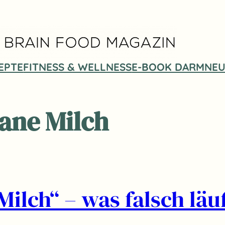
EPTE
FITNESS & WELLNESS
E-BOOK DARMNEU
ane Milch
ilch“ – was falsch läuf