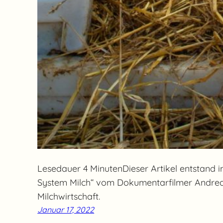
Lesedauer 4 MinutenDieser Artikel entstand i
System Milch“ vom Dokumentarfilmer Andreas P
Milchwirtschaft.
Januar 17, 2022