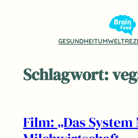
Zum
Inhalt
springen
GESUNDHEIT
UMWELT
REZ
Schlagwort:
veg
Film: „Das System M