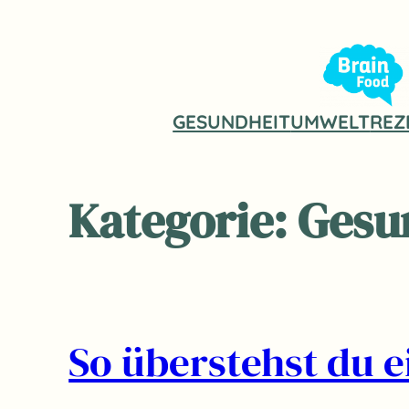
Zum
Inhalt
springen
GESUNDHEIT
UMWELT
REZ
Kategorie:
Gesu
So überstehst du 