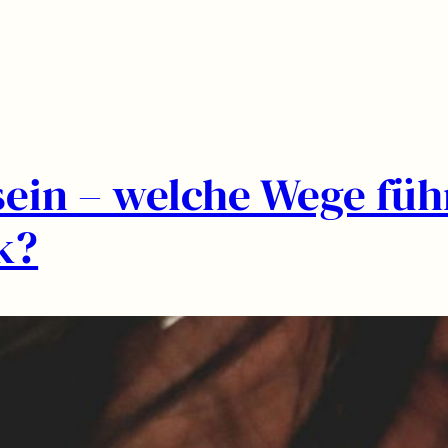
sein – welche Wege fü
k?