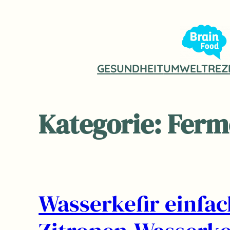
Zum
Inhalt
springen
GESUNDHEIT
UMWELT
REZ
Kategorie:
Ferm
Wasserkefir einfac