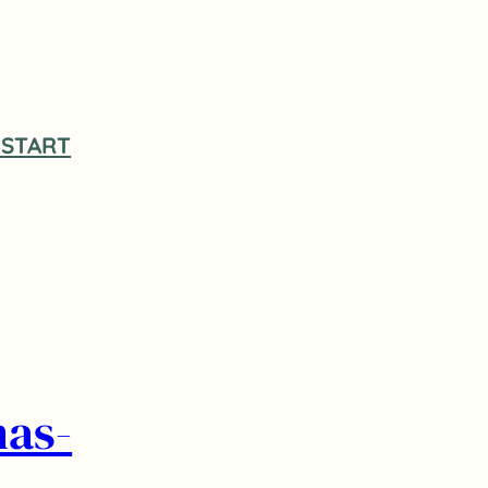
START
nas-