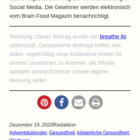
Social Media. Die Gewinner werden elektronisch
vom Brain Food Magazin benachrichtigt.
Werbung: Dieser Beitrag wurde von
breathe ilo
unterstützt. Gesponserte Beiträge helfen uns
dabei, regelmäßig neue kostenlose Artikel für
unsere LeserInnen zu kreieren, die Inhalte
spiegeln dennoch immer unsere eigene
Meinung wider.
Dezember 19, 2020
Redaktion
Adventskalender
, 
Gesundheit
, 
körperliche Gesundheit
, 