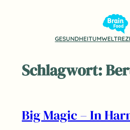
Zum
Inhalt
springen
GESUNDHEIT
UMWELT
REZ
Schlagwort:
Ber
Big Magic – In Har