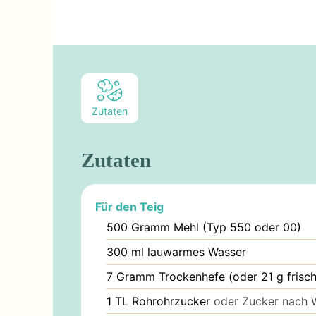
Zutaten
Zutaten
Für den Teig
500
Gramm
Mehl (Typ 550 oder 00)
300
ml
lauwarmes Wasser
7
Gramm
Trockenhefe (oder 21 g frisc
1
TL
Rohrohrzucker
oder Zucker nach 