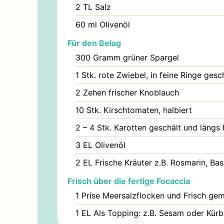
2
TL
Salz
60
ml
Olivenöl
Für den Belag
300
Gramm
grüner Spargel
1
Stk.
rote Zwiebel, in feine Ringe gesc
2
Zehen
frischer Knoblauch
10
Stk.
Kirschtomaten, halbiert
2 – 4
Stk.
Karotten geschält und längs h
3
EL
Olivenöl
2
EL
Frische Kräuter z.B. Rosmarin, Ba
Frisch über die fertige Focaccia
1
Prise
Meersalzflocken und Frisch gem
1
EL
Als Topping: z.B. Sesam oder Kürb