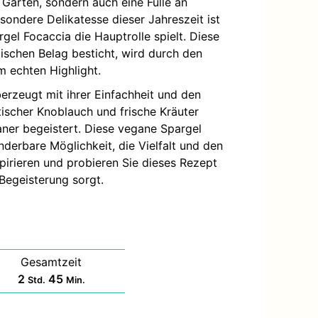
 Gärten, sondern auch eine Fülle an
ondere Delikatesse dieser Jahreszeit ist
gel Focaccia die Hauptrolle spielt. Diese
atischen Belag besticht, wird durch den
m echten Highlight.
erzeugt mit ihrer Einfachheit und den
tischer Knoblauch und frische Kräuter
ganer begeistert. Diese vegane Spargel
nderbare Möglichkeit, die Vielfalt und den
pirieren und probieren Sie dieses Rezept
Begeisterung sorgt.
Gesamtzeit
Stunden
Minuten
2
45
Std.
Min.