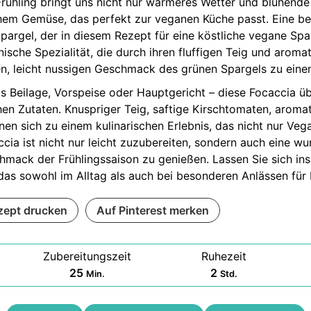
Frühling bringt uns nicht nur wärmeres Wetter und blühende
chem Gemüse, das perfekt zur veganen Küche passt. Eine bes
pargel, der in diesem Rezept für eine köstliche vegane Spar
enische Spezialität, die durch ihren fluffigen Teig und arom
en, leicht nussigen Geschmack des grünen Spargels zu eine
s Beilage, Vorspeise oder Hauptgericht – diese Focaccia üb
hen Zutaten. Knuspriger Teig, saftige Kirschtomaten, aroma
nen sich zu einem kulinarischen Erlebnis, das nicht nur Ve
cia ist nicht nur leicht zuzubereiten, sondern auch eine wu
hmack der Frühlingssaison zu genießen. Lassen Sie sich ins
 das sowohl im Alltag als auch bei besonderen Anlässen für 
zept drucken
Auf Pinterest merken
Zubereitungszeit
Ruhezeit
Minuten
Stunden
25
2
Min.
Std.