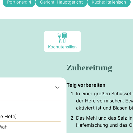
Portionen:
4
Gericht:
Hauptgericht
Küche:
Italienisch
Kochutensilien
Zubereitung
Teig vorbereiten
In einer großen Schüsse
der Hefe vermischen. Etw
aktiviert ist und Blasen bi
he Hefe)
Das Mehl und das Salz in
Hefemischung und das Ol
Wahl