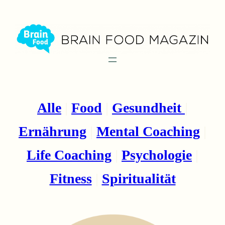
Zum
Inhalt
springen
Alle
|
Food
|
Gesundheit
|
Ernährung
|
Mental Coaching
|
Life Coaching
|
Psychologie
|
Fitness
|
Spiritualität