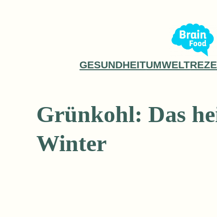
Zum
Inhalt
springen
GESUNDHEIT
UMWELT
REZE
Grünkohl: Das he
Winter