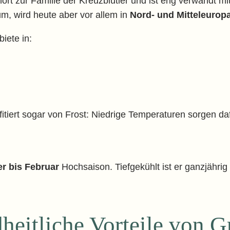
hört zur Familie der Kreuzblütler und ist eng verwandt m
m, wird heute aber vor allem in
Nord- und Mitteleurop
iete in:
itiert sogar von Frost: Niedrige Temperaturen sorgen da
r bis Februar
Hochsaison. Tiefgekühlt ist er ganzjährig e
eitliche Vorteile von 