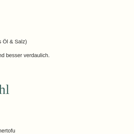
s Öl & Salz)
nd besser verdaulich.
hl
hertofu