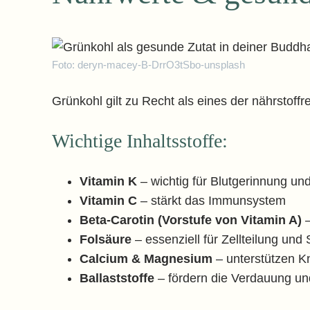
Foto: deryn-macey-B-DrrO3tSbo-unsplash
Grünkohl gilt zu Recht als eines der nährstof
Wichtige Inhaltsstoffe:
Vitamin K
– wichtig für Blutgerinnung u
Vitamin C
– stärkt das Immunsystem
Beta-Carotin (Vorstufe von Vitamin A)
–
Folsäure
– essenziell für Zellteilung un
Calcium & Magnesium
– unterstützen 
Ballaststoffe
– fördern die Verdauung u