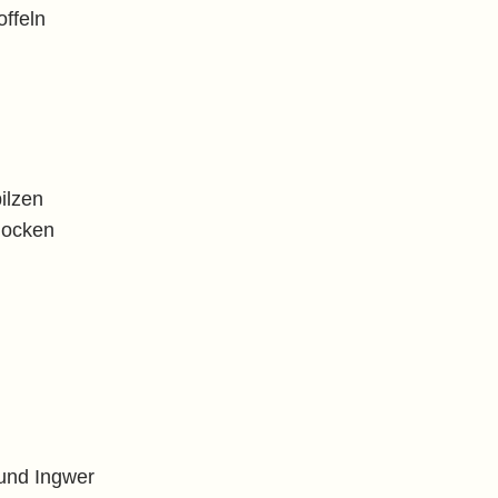
ffeln
ilzen
locken
und Ingwer