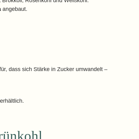
it Brokkoli, Rosenkohl und Weißkohl.
a
angebaut.
für, dass sich Stärke in Zucker umwandelt –
rhältlich.
Grünkohl