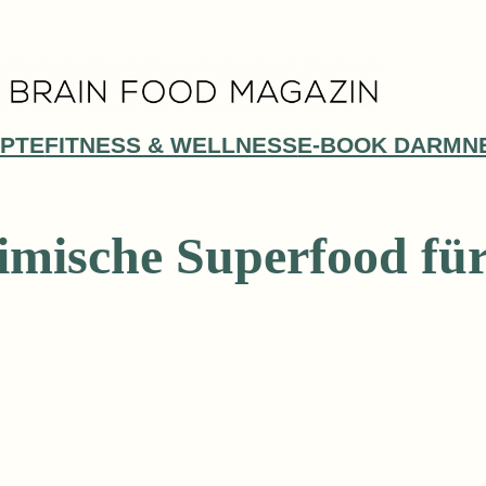
PTE
FITNESS & WELLNESS
E-BOOK DARMN
imische Superfood fü