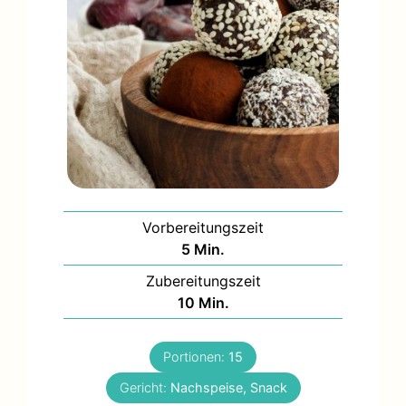
Vorbereitungszeit
Minuten
5
Min.
Zubereitungszeit
Minuten
10
Min.
Portionen:
15
Gericht:
Nachspeise, Snack