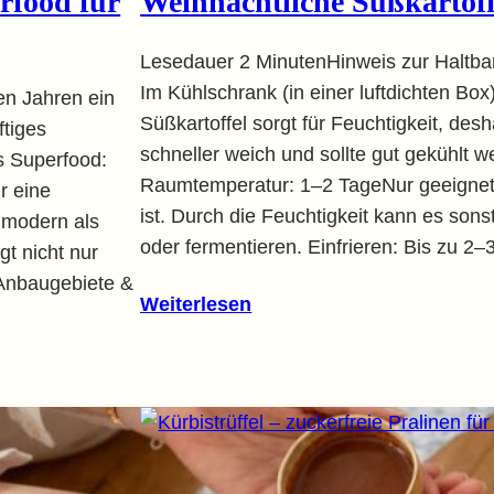
rfood für
Weihnachtliche Süßkartoff
Lesedauer 2 MinutenHinweis zur Haltba
Im Kühlschrank (in einer luftdichten Bo
en Jahren ein
Süßkartoffel sorgt für Feuchtigkeit, de
ftiges
schneller weich und sollte gut gekühlt w
es Superfood:
Raumtemperatur: 1–2 TageNur geeignet
ür eine
ist. Durch die Feuchtigkeit kann es sons
 modern als
oder fermentieren. Einfrieren: Bis zu
gt nicht nur
 Anbaugebiete &
Weiterlesen