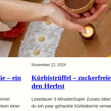
November 12, 2024
e – ein
Kürbistrüffel – zuckerfreie
den Herbst
ixner
Lesedauer 3 MinutenSuper Zusatz-Idee:
nken einer
du ein paar gehackte Kürbiskerne verwe