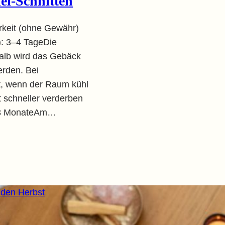
el-Schnitten
rkeit (ohne Gewähr)
x): 3–4 TageDie
shalb wird das Gebäck
erden. Bei
, wenn der Raum kühl
t schneller verderben
 2–3 MonateAm…