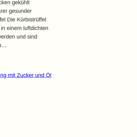
ecken gekühlt
arer gesunder
el Die Kürbistrüffel
in einem luftdichten
werden und sind
um…