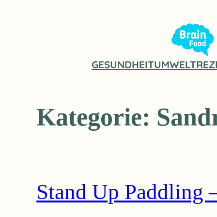
Zum
Inhalt
springen
GESUNDHEIT
UMWELT
REZ
Kategorie:
Sandr
Stand Up Paddling – 