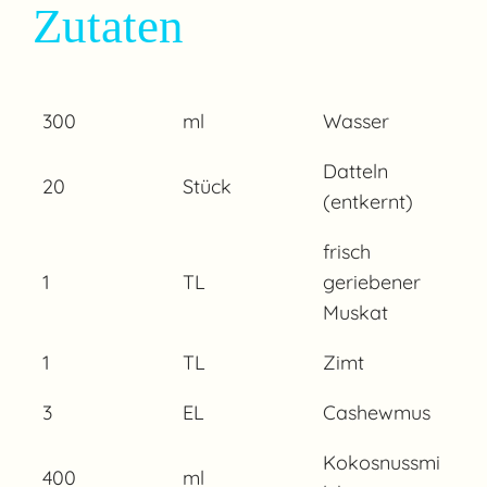
Zutaten
300
ml
Wasser
Datteln
20
Stück
(entkernt)
frisch
1
TL
geriebener
Muskat
1
TL
Zimt
3
EL
Cashewmus
Kokosnussmi
400
ml