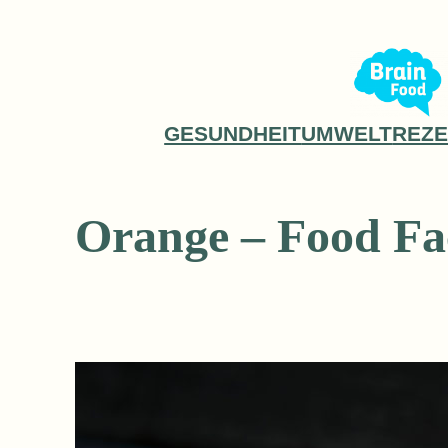
Zum
Inhalt
springen
GESUNDHEIT
UMWELT
REZE
Orange – Food Fa