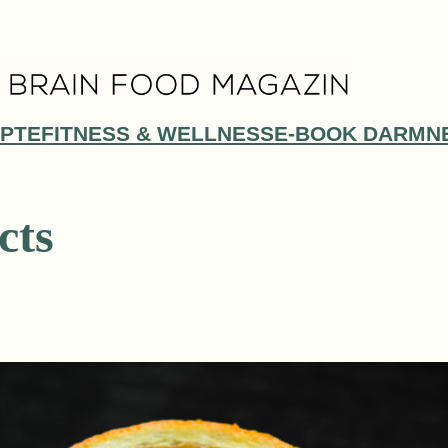
PTE
FITNESS & WELLNESS
E-BOOK DARMN
cts