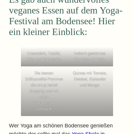
veganes Essen auf dem Yoga-
Festival am Bodensee! Hier
ein kleiner Einblick:
Linsendahl, Falafel,
Indisch gewürztes
Reis und Tahinsoße.
Gemüse mit Reis.
Die besten
Quinoa mit Tomate,
Süßkartoffel-Pommes
Zwiebel, Koriander
die ich je hatte!
und Mango.
Knusprig und mit
einer
Gewürzmischung
verfeinert!
Wer Yoga am schönen Bodensee genießen