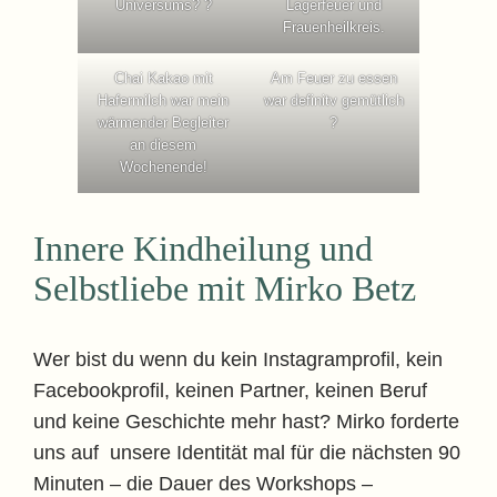
Universums? ?
Lagerfeuer und
Frauenheilkreis.
Chai Kakao mit
Am Feuer zu essen
Hafermilch war mein
war definitv gemütlich
wärmender Begleiter
?
an diesem
Wochenende!
Innere Kindheilung und
Selbstliebe mit Mirko Betz
Wer bist du wenn du kein Instagramprofil, kein
Facebookprofil, keinen Partner, keinen Beruf
und keine Geschichte mehr hast? Mirko forderte
uns auf unsere Identität mal für die nächsten 90
Minuten – die Dauer des Workshops –