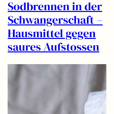
Sodbrennen in der
Schwangerschaft –
Hausmittel gegen
saures Aufstossen