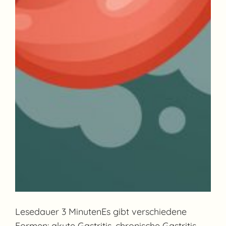
Lesedauer 3 MinutenEs gibt verschiedene
Formen: akute Gastritis, chronische Gastritis