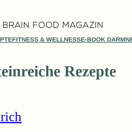
PTE
FITNESS & WELLNESS
E-BOOK DARMN
teinreiche Rezepte
rich