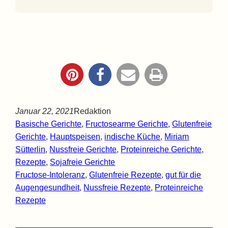
Januar 22, 2021
Redaktion
Basische Gerichte
, 
Fructosearme Gerichte
, 
Glutenfreie
Gerichte
, 
Hauptspeisen
, 
indische Küche
, 
Miriam
Sütterlin
, 
Nussfreie Gerichte
, 
Proteinreiche Gerichte
, 
Rezepte
, 
Sojafreie Gerichte
Fructose-Intoleranz
, 
Glutenfreie Rezepte
, 
gut für die
Augengesundheit
, 
Nussfreie Rezepte
, 
Proteinreiche
Rezepte