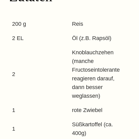
200 g
Reis
2 EL
Öl (z.B. Rapsöl)
Knoblauchzehen
(manche
Fructoseintolerante
2
reagieren darauf,
dann besser
weglassen)
1
rote Zwiebel
Süßkartoffel (ca.
1
400g)