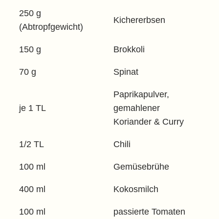
250 g
Kichererbsen
(Abtropfgewicht)
150 g
Brokkoli
70 g
Spinat
Paprikapulver,
je 1 TL
gemahlener
Koriander & Curry
1/2 TL
Chili
100 ml
Gemüsebrühe
400 ml
Kokosmilch
100 ml
passierte Tomaten