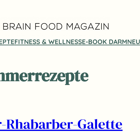
EPTE
FITNESS & WELLNESS
E-BOOK DARMNEU
mmerrezepte
r-Rhabarber-Galette